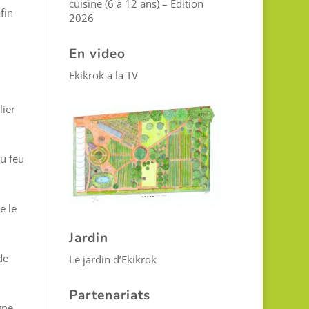
cuisine (6 à 12 ans) – Edition
fin
2026
En video
Ekikrok à la TV
lier
du feu
e le
Jardin
de
Le jardin d’Ekikrok
Partenariats
gne