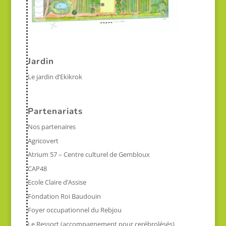
Jardin
Le jardin d’Ekikrok
Partenariats
Nos partenaires
Agricovert
Atrium 57 – Centre culturel de Gembloux
CAP48
Ecole Claire d’Assise
Fondation Roi Baudouin
Foyer occupationnel du Rebjou
Le Ressort (accompagnement pour cerébrolésés)