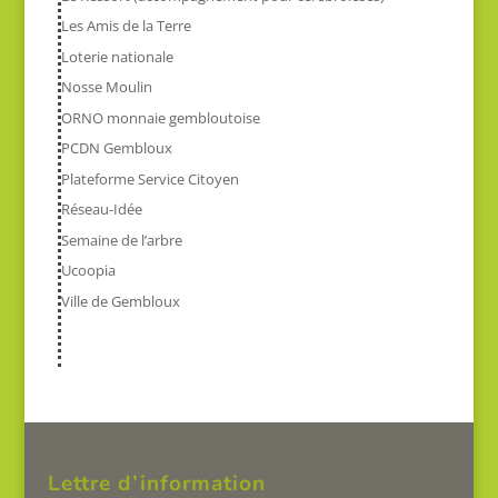
Les Amis de la Terre
Loterie nationale
Nosse Moulin
ORNO monnaie gembloutoise
PCDN Gembloux
Plateforme Service Citoyen
Réseau-Idée
Semaine de l’arbre
Ucoopia
Ville de Gembloux
Lettre d’information